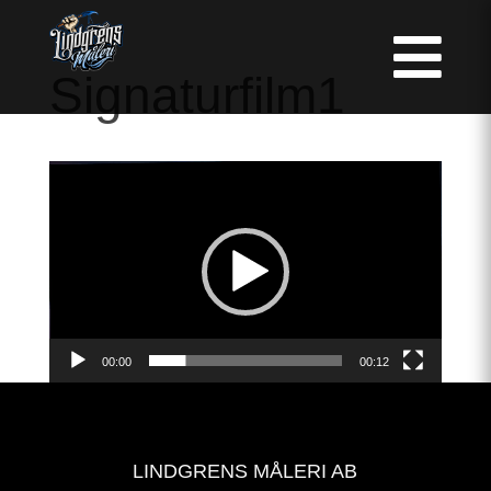

Signaturfilm1
Videospelare
00:00
00:12
LINDGRENS MÅLERI AB