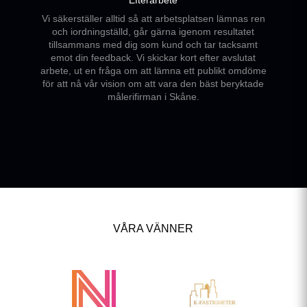
Vi säkerställer alltid så att arbetsplatsen lämnas ren
och iordningställd, går gärna igenom resultatet
tillsammans med dig som kund och tar tacksamt
emot din feedback. Vi skickar kort efter avslutat
arbete, ut en fråga om att lämna ett publikt omdöme
för att nå vår vision om att vara den bäst beryktade
målerifirman i Skåne.
VÅRA VÄNNER