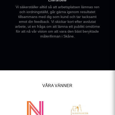
Vi säkerställer alltid så att arbetsplatsen lämnas ren
och iordningställd, går gärna igenom resultatet
tillsammans med dig som kund och tar tacksamt
emot din feedback. Vi skickar kort efter avslutat
arbete, ut en fråga om att lämna ett publikt omdöme
för att nå vår vision om att vara den bäst beryktade
målerifirman i Skåne.
VÅRA VÄNNER