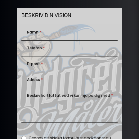
BESKRIV DIN VISION
Företag
Namn
*
Telefon
*
E-post
*
Adress
*
Beskriv kortfattat vad vi kan hjälpa dig med
*
Genom att skicka formuläret godkänner du